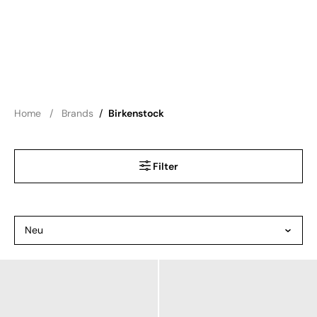
Home
Brands
/
Birkenstock
Filter