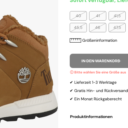
Sofort verfügbar, Lief
40
41
41,5
45,5
46
47,5
Größeninformation
IN DEN WARENKORB
✔ Lieferzeit 1-3 Werktage
✔ Gratis Hin- und Rückversand
✔ Ein Monat Rückgaberecht
Produktinformationen