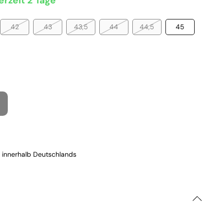
erzeit 2 Tage
42
43
43,5
44
44,5
45
 innerhalb Deutschlands