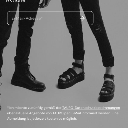
Aktionen
ABSENDEN
E-Mail-Adresse*
*Ich möchte zukünftig gemäß der
TAURO-Datenschutzbestimmungen
über aktuelle Angebote von TAURO per E-Mail informiert werden. Eine
Abmeldung ist jederzeit kostenlos möglich.