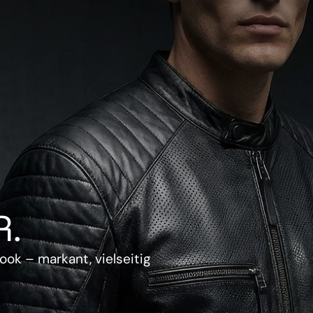
.
ook – markant, vielseitig