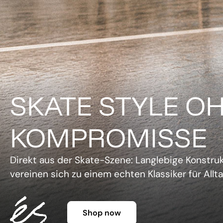
DER KLASSIKER 
FARBE.
Legendäre Silhouette, lebendige Farben und un
Charme. Die Gazelle setzt ein Statement, ohne 
Shop now