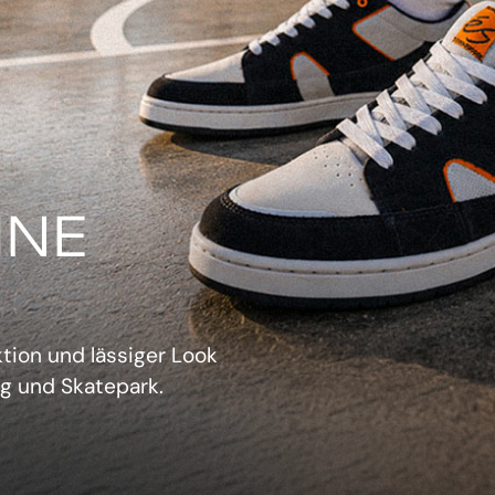
IN
verwechselbarer Retro-
sich aufzudrängen.