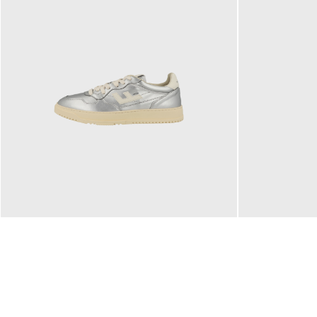
160,00 €
99,90 €
ab