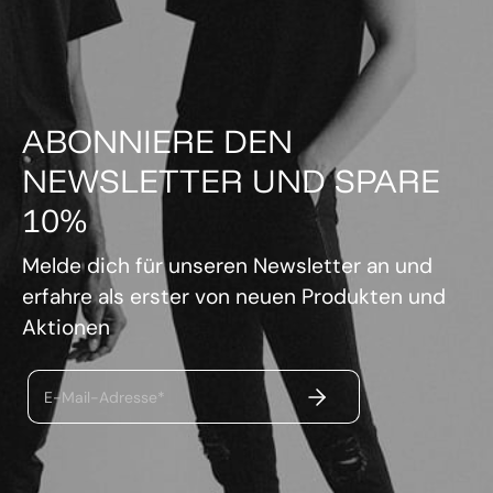
ABONNIERE DEN
NEWSLETTER UND SPARE
10%
Melde dich für unseren Newsletter an und
erfahre als erster von neuen Produkten und
Aktionen
ABSENDEN
E-Mail-Adresse*