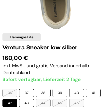
Flamingos Life
Ventura Sneaker low silber
160,00 €
inkl. MwSt. und
gratis Versand
innerhalb
Deutschland
Sofort verfügbar, Lieferzeit 2 Tage
36
37
38
39
40
41
42
43
44
45
46