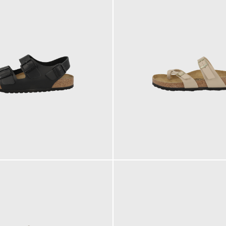
90,00 €
ab